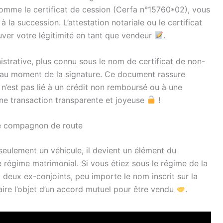
comme le certificat de cession (Cerfa n°15760*02), vous
 la succession. L’attestation notariale ou le certificat
ouver votre légitimité en tant que vendeur
.
nistrative, plus connu sous le nom de certificat de non-
s au moment de la signature. Ce document rassure
n’est pas lié à un crédit non remboursé ou à une
une transaction transparente et joyeuse
!
le compagnon de route
 seulement un véhicule, il devient un élément du
 régime matrimonial. Si vous étiez sous le régime de la
eux ex-conjoints, peu importe le nom inscrit sur la
aire l’objet d’un accord mutuel pour être vendu
.