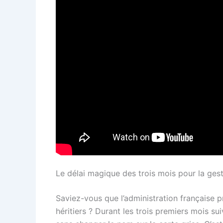
Le délai magique des trois mois pour la gest
Saviez-vous que l’administration française p
héritiers ? Durant les trois premiers mois su