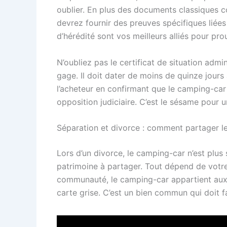
oublier. En plus des documents classiques 
devrez fournir des preuves spécifiques liées à
d’hérédité sont vos meilleurs alliés pour pr
N’oubliez pas le certificat de situation admi
gage. Il doit dater de moins de quinze jour
l’acheteur en confirmant que le camping-car 
opposition judiciaire. C’est le sésame pour 
Séparation et divorce : comment partager 
Lors d’un divorce, le camping-car n’est plus
patrimoine à partager. Tout dépend de votre
communauté, le camping-car appartient aux d
carte grise. C’est un bien commun qui doit f