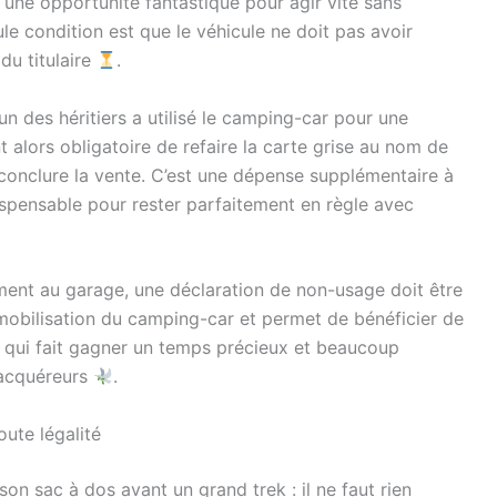
t une opportunité fantastique pour agir vite sans
ule condition est que le véhicule ne doit pas avoir
du titulaire
.
’un des héritiers a utilisé le camping-car pour une
t alors obligatoire de refaire la carte grise au nom de
r conclure la vente. C’est une dépense supplémentaire à
ispensable pour rester parfaitement en règle avec
ment au garage, une déclaration de non-usage doit être
mobilisation du camping-car et permet de bénéficier de
er qui fait gagner un temps précieux et beaucoup
 acquéreurs
.
oute légalité
on sac à dos avant un grand trek : il ne faut rien