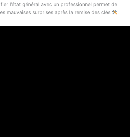
ifier l’état général avec un professionnel permet de
 les mauvaises surprises après la remise des clés
.