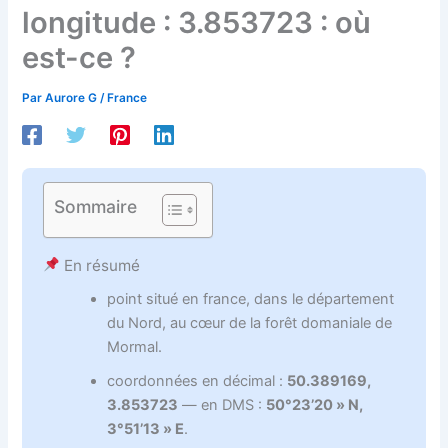
longitude : 3.853723 : où
est-ce ?
Par
Aurore G
/
France
Sommaire
En résumé
point situé en france, dans le département
du Nord, au cœur de la forêt domaniale de
Mormal.
coordonnées en décimal :
50.389169,
3.853723
— en DMS :
50°23’20 » N,
3°51’13 » E
.