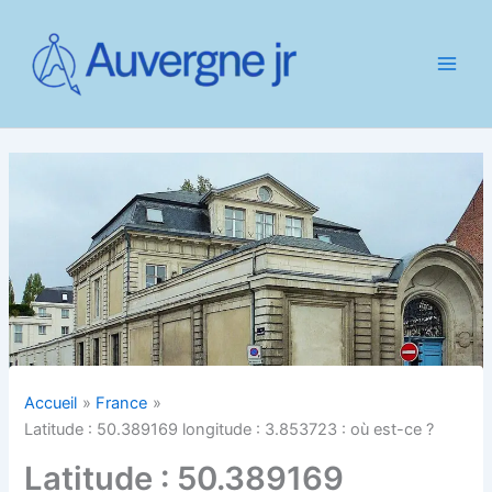
Aller
au
contenu
Accueil
France
Latitude : 50.389169 longitude : 3.853723 : où est-ce ?
Latitude : 50.389169