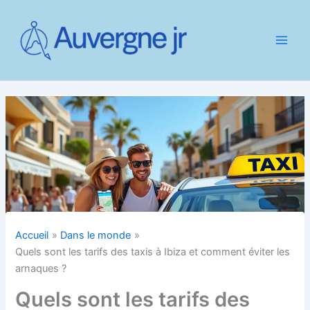
Aller
au
contenu
Accueil
Dans le monde
Quels sont les tarifs des taxis à Ibiza et comment éviter les
arnaques ?
Quels sont les tarifs des