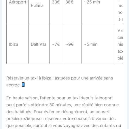
Aéroport
33€
38€
~25 min
Eulària
moin
nomb
la nuit
Vieux
centr
Ibiza
Dalt Vila
~7€
~9€
~5 min
histor
accès
piéton
Réserver un taxi à Ibiza : astuces pour une arrivée sans
accroc
En haute saison, l’attente pour un taxi depuis l’aéroport
peut parfois atteindre 30 minutes, une réalité bien connue
des habitués. Pour éviter ce désagrément, un conseil
précieux s’impose : réservez votre course à l’avance dès
que possible, surtout si vous voyagez avec des enfants ou