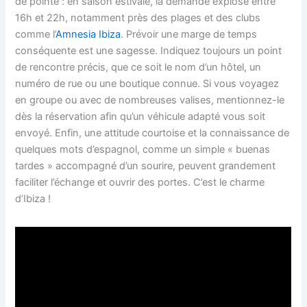
de pointe : en saison estivale, la demande explose entre
16h et 22h, notamment près des plages et des clubs
comme l’
Amnesia Ibiza
. Prévoir une marge de temps
conséquente est une sagesse. Indiquez toujours un point
de rencontre précis, que ce soit le nom d’un hôtel, un
numéro de rue ou une boutique connue. Si vous voyagez
en groupe ou avec de nombreuses valises, mentionnez-le
dès la réservation afin qu’un véhicule adapté vous soit
envoyé. Enfin, une attitude courtoise et la connaissance de
quelques mots d’espagnol, comme un simple « buenas
tardes » accompagné d’un sourire, peuvent grandement
faciliter l’échange et ouvrir des portes. C’est le charme
d’Ibiza !