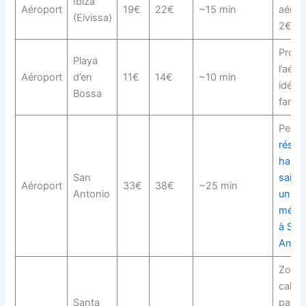
Ibiza
Aéroport
19€
22€
~15 min
aérop
(Eivissa)
2€
Proch
Playa
l’aéro
Aéroport
d’en
11€
14€
~10 min
idéal 
Bossa
famill
Pense
réser
haute
San
saiso
Aéroport
33€
38€
~25 min
Antonio
un sé
mémo
à San
Anton
Zone 
calme,
Santa
parfo