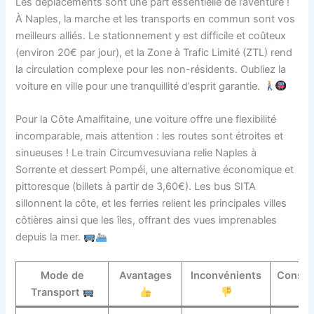
Les déplacements sont une part essentielle de l’aventure !
À Naples, la marche et les transports en commun sont vos
meilleurs alliés. Le stationnement y est difficile et coûteux
(environ 20€ par jour), et la Zone à Trafic Limité (ZTL) rend
la circulation complexe pour les non-résidents. Oubliez la
voiture en ville pour une tranquillité d’esprit garantie.
Pour la Côte Amalfitaine, une voiture offre une flexibilité
incomparable, mais attention : les routes sont étroites et
sinueuses ! Le train Circumvesuviana relie Naples à
Sorrente et dessert Pompéi, une alternative économique et
pittoresque (billets à partir de 3,60€). Les bus SITA
sillonnent la côte, et les ferries relient les principales villes
côtières ainsi que les îles, offrant des vues imprenables
depuis la mer.
Mode de
Avantages
Inconvénients
Conseil
Transport