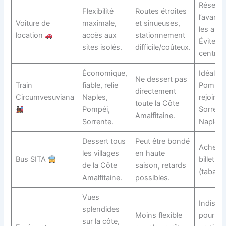
Réserve
Flexibilité
Routes étroites
l’avance
Voiture de
maximale,
et sinueuses,
les ass
location
accès aux
stationnement
Évitez 
sites isolés.
difficile/coûteux.
centre.
Économique,
Idéal po
Ne dessert pas
Train
fiable, relie
Pompéi 
directement
Circumvesuviana
Naples,
rejoindr
toute la Côte
Pompéi,
Sorrent
Amalfitaine.
Sorrente.
Naples.
Dessert tous
Peut être bondé
Achetez
les villages
en haute
Bus SITA
billets 
de la Côte
saison, retards
(tabacs,
Amalfitaine.
possibles.
Vues
Indispe
splendides
Moins flexible
pour Ca
sur la côte,