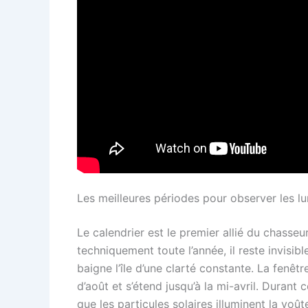
Les meilleures périodes pour observer les l
Le calendrier est le premier allié du chasse
techniquement toute l’année, il reste invisibl
baigne l’île d’une clarté constante. La fenêt
d’août et s’étend jusqu’à la mi-avril. Durant 
que les particules solaires illuminent la voûte