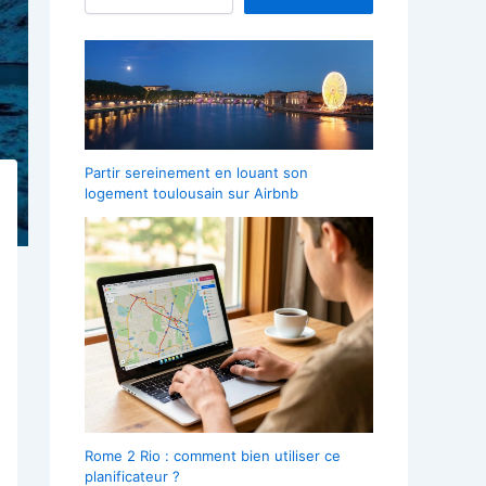
Partir sereinement en louant son
logement toulousain sur Airbnb
Rome 2 Rio : comment bien utiliser ce
planificateur ?