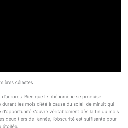
umières célestes
ur d’aurores. Bien que le phénomène se produise
e durant les mois d’été à cause du soleil de minuit qui
re d’opportunité s’ouvre véritablement dès la fin du mois
ces deux tiers de l’année, l’obscurité est suffisante pour
 étoilée.