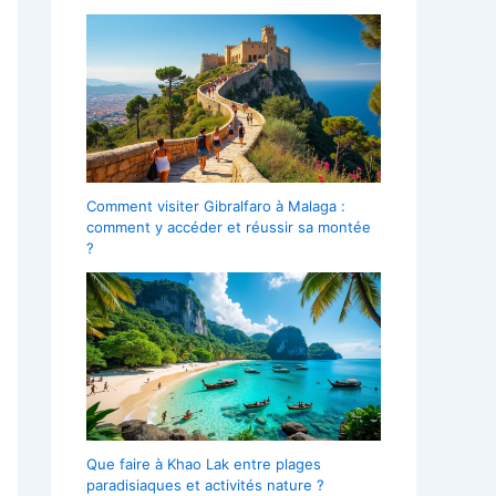
Comment visiter Gibralfaro à Malaga :
comment y accéder et réussir sa montée
?
Que faire à Khao Lak entre plages
paradisiaques et activités nature ?