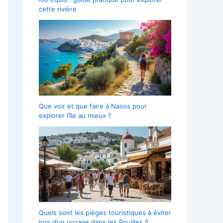
cette rivière
Que voir et que faire à Naxos pour
explorer l’île au mieux ?
Quels sont les pièges touristiques à éviter
lors d’un voyage dans les Pouilles ?