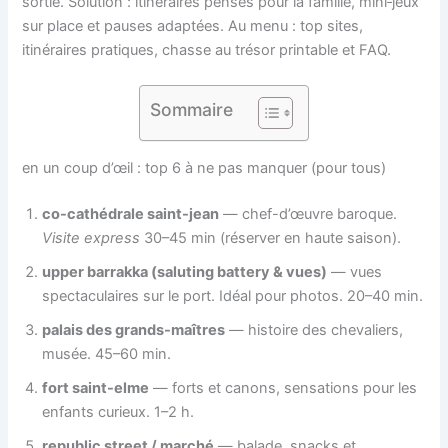
sortie. Solution : itinéraires pensés pour la famille, mini‑jeux
sur place et pauses adaptées. Au menu : top sites,
itinéraires pratiques, chasse au trésor printable et FAQ.
Sommaire
en un coup d’œil : top 6 à ne pas manquer (pour tous)
co-cathédrale saint-jean
— chef-d’œuvre baroque.
Visite express
30–45 min (réserver en haute saison).
upper barrakka (saluting battery & vues)
— vues
spectaculaires sur le port. Idéal pour photos. 20–40 min.
palais des grands-maîtres
— histoire des chevaliers,
musée. 45–60 min.
fort saint-elme
— forts et canons, sensations pour les
enfants curieux. 1–2 h.
republic street / marché
— balade, snacks et