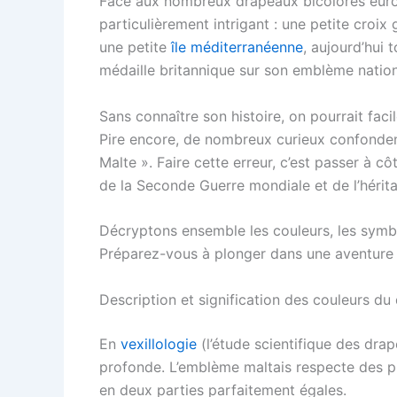
Face aux nombreux drapeaux bicolores euro
particulièrement intrigant : une petite croi
une petite
île méditerranéenne
, aujourd’hui 
médaille britannique sur son emblème nation
Sans connaître son histoire, on pourrait faci
Pire encore, de nombreux curieux confondent
Malte ». Faire cette erreur, c’est passer à cô
de la Seconde Guerre mondiale et de l’hérita
Décryptons ensemble les couleurs, les symbo
Préparez-vous à plonger dans une aventure te
Description et signification des couleurs du
En
vexillologie
(l’étude scientifique des dra
profonde. L’emblème maltais respecte des p
en deux parties parfaitement égales.