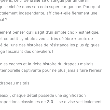
péens, celui de
Malte
se distingue par un détail
x grise nichée dans son coin supérieur gauche. Pourquoi
totalement indépendante, affiche-t-elle fièrement une
al ?
lement penser qu’il s’agit d’un simple choix esthétique.
 ce petit symbole avec la très célèbre « croix de
té de l’une des histoires de résistance les plus épiques
ge fascinant des chevaliers !
les cachés et la riche histoire du drapeau maltais.
mporelle captivante pour ne plus jamais faire l’erreur.
 drapeau maltais
peaux), chaque détail possède une signification
roportions classiques de
2:3
. Il se divise verticalement