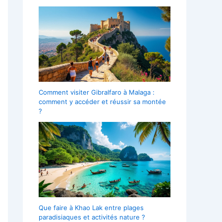
Comment visiter Gibralfaro à Malaga :
comment y accéder et réussir sa montée
?
Que faire à Khao Lak entre plages
paradisiaques et activités nature ?