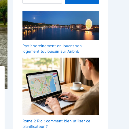
Partir sereinement en louant son
logement toulousain sur Airbnb
Rome 2 Rio : comment bien utiliser ce
planificateur ?