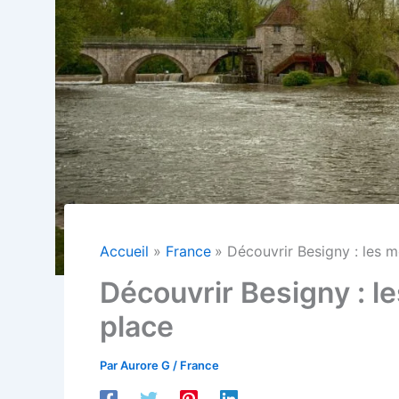
Accueil
France
Découvrir Besigny : les me
Découvrir Besigny : le
place
Par
Aurore G
/
France