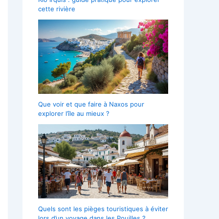
cette rivière
Que voir et que faire à Naxos pour
explorer l’île au mieux ?
Quels sont les pièges touristiques à éviter
lors d’un voyage dans les Pouilles ?