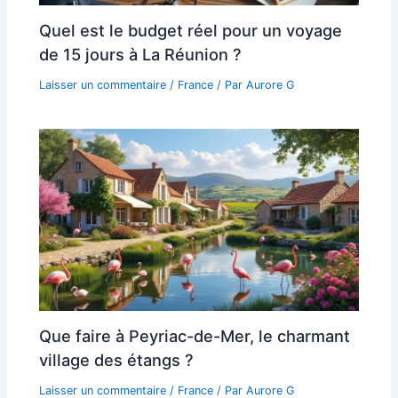
Quel est le budget réel pour un voyage
de 15 jours à La Réunion ?
Laisser un commentaire
/
France
/ Par
Aurore G
Que faire à Peyriac-de-Mer, le charmant
village des étangs ?
Laisser un commentaire
/
France
/ Par
Aurore G