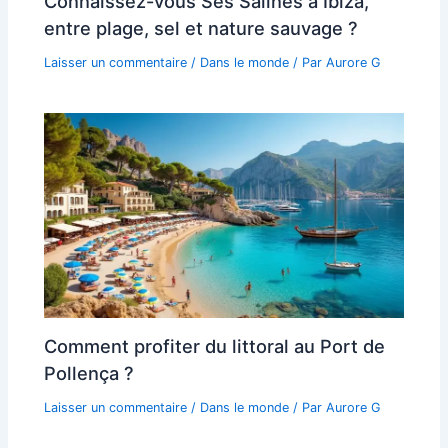
Connaissez-vous Ses Salines à Ibiza,
entre plage, sel et nature sauvage ?
Laisser un commentaire
/
Dans le monde
/ Par
Aurore G
Comment profiter du littoral au Port de
Pollença ?
Laisser un commentaire
/
Dans le monde
/ Par
Aurore G